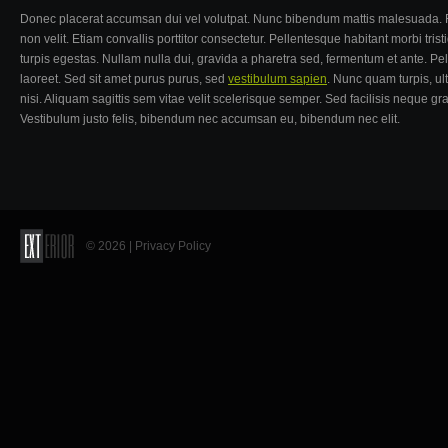
Donec placerat accumsan dui vel volutpat. Nunc bibendum mattis malesuada. Fus
non velit. Etiam convallis porttitor consectetur. Pellentesque habitant morbi tr
turpis egestas. Nullam nulla dui, gravida a pharetra sed, fermentum et ante. Pel
laoreet. Sed sit amet purus purus, sed
vestibulum sapien
. Nunc quam turpis, ul
nisi. Aliquam sagittis sem vitae velit scelerisque semper. Sed facilisis neque gr
Vestibulum justo felis, bibendum nec accumsan eu, bibendum nec elit.
© 2026 |
Privacy Policy