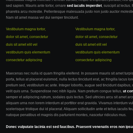
sed sapien. Mauris ante tortor, ornare
sed iaculis imperdiet
, suscipit at lectus
pharetra arcu molestie. Pellentesque malesuada justo non justo auctor molestie.
Nam sit amet massa vel dui semper tincidunt.
Vestibulum magna tortor,
Vestibulum magna tortor,
dolor sit amet, consectetur
dolor sit amet, consectetur
duis sit amet elit vel
duis sit amet elit vel
vestibulum quis elementum
vestibulum quis elementum
consectetur adipiscing
consectetur adipiscing
Maecenas nec nulla id quam fringilla eleifend. In posuere mauris sit amet turpis
porta, tellus at placerat euismod, nulla lectus tincidunt erat, ac fringilla lacus 
pretium sed, vestibulum ac ante. Integer lobortis, augue sed tincidunt dapibus,
velit quis urna. Suspendisse nec nibh ligula. Nam pretium congue tellus,
ut co
semper et adipiscing rutrum, sodales quis lectus. Sed ultricies arcu sit amet arcu 
aliquam urna non lorem interdum at porttitor erat gravida. Vivamus interdum vu
scelerisque tristique dui id placerat. Aliquam sollicitudin ante et tellus iaculis 
natoque penatibus et magnis dis parturient montes, nascetur ridiculus mus.
Donec vulputate lacinia est sed faucibus. Praesent venenatis eros non i