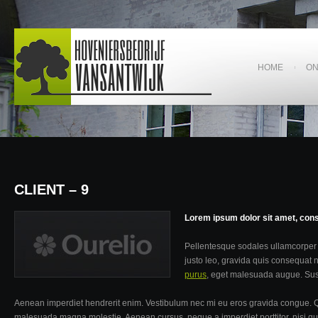
HOME
O
CLIENT – 9
Lorem ipsum dolor sit amet, conse
Pellentesque sodales ullamcorper u
justo leo, gravida quis consequat 
purus
, eget malesuada augue. Suspe
Aenean imperdiet hendrerit enim. Vestibulum nec mi eu eros gravida congue. Q
malesuada magna molestie. Aenean cursus, neque a imperdiet porttitor, nisi qu