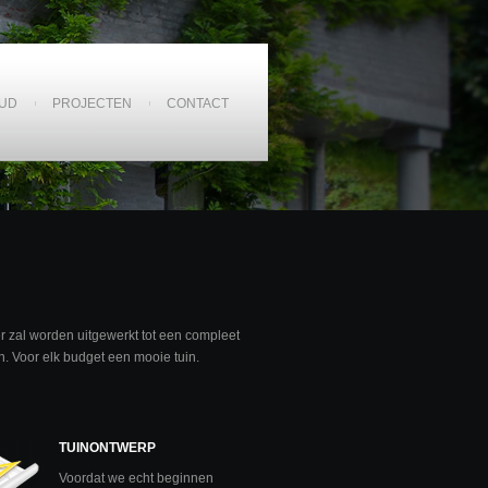
UD
PROJECTEN
CONTACT
r zal worden uitgewerkt tot een compleet
n. Voor elk budget een mooie tuin.
TUINONTWERP
Voordat we echt beginnen