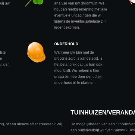
 wij uw
analyse van uw droomtuin. We
houden hierbij rekening met alle
eventuele uitdagingen die wij
tijdens de inventarisatiefase zijn
tegengekomen.
ONDERHOUD
tste
Wanneer uw tuin met de
en
grootste zorg is aangelegd, is
rialen
het belangrijk dat uw tuin ook
mooi blijft. Wij helpen u hier
graag bij mee door periodiek
onderhoud in te plannen.
TUINHUIZEN/VERAND
g, of een nieuwe sfeer creeeren? Wij
De mogelijkheden van een tuinhuis/vera
een buitenverblijf wil “Van Santwijk Ho