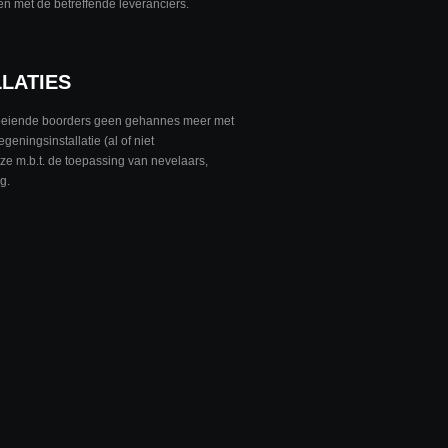
n met de betreffende leveranciers.
LATIES
loeiende boorders geen gehannes meer met
geningsinstallatie (al of niet
ze m.b.t. de toepassing van nevelaars,
ng.