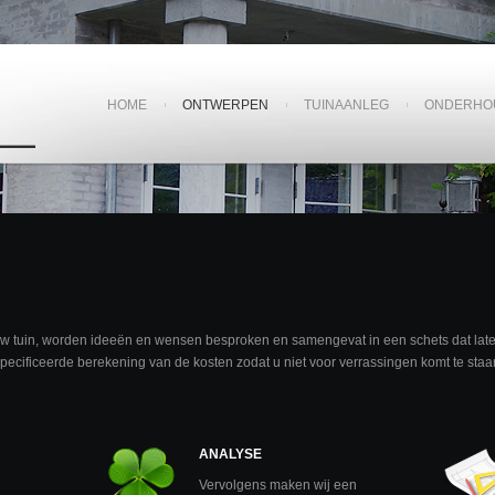
HOME
ONTWERPEN
TUINAANLEG
ONDERHO
n uw tuin, worden ideeën en wensen besproken en samengevat in een schets dat late
specificeerde berekening van de kosten zodat u niet voor verrassingen komt te staa
ANALYSE
Vervolgens maken wij een