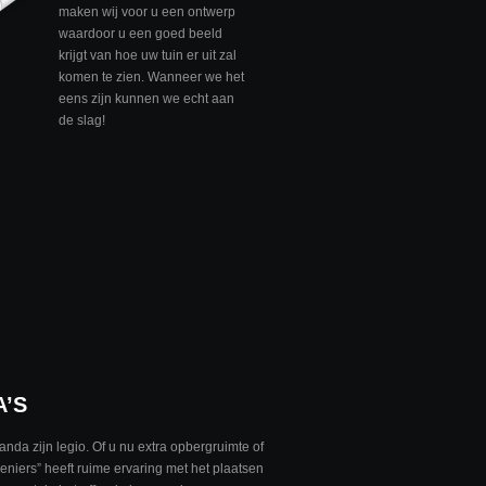
maken wij voor u een ontwerp
waardoor u een goed beeld
krijgt van hoe uw tuin er uit zal
komen te zien. Wanneer we het
eens zijn kunnen we echt aan
de slag!
A’S
nda zijn legio. Of u nu extra opbergruimte of
veniers” heeft ruime ervaring met het plaatsen