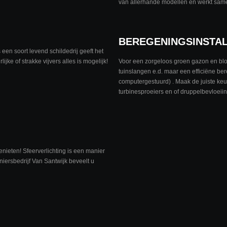
van allerhande modellen en werkt same
BEREGENINGSINSTAL
 een soort levend schildedrij geeft het
ijke of strakke vijvers alles is mogelijk!
Voor een zorgeloos groen gazon en b
tuinslangen e.d. maar een efficiëne bere
computergestuurd) . Maak de juiste keu
turbinesproeiers en of druppelbevloeii
ieten! Sfeerverlichting is een manier
iersbedrijf Van Santwijk beveelt u